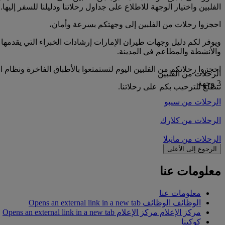
الفلبين واختيار الوجهة للاطلاع على جداول رحلاتنا ودليلنا للسفر إليها.
احجزوا رحلات من الفلبين إلى وجهتكم بسرعة وأمان،
ويوفر لكم دليل وجهات طيران الإمارات إرشادات الخبراء التي يقدمها 
والأنشطة والمطاعم في المدينة.
احجزوا رحلاتكم من الفلبين اليوم لتستمتعوا بالأطباق الفاخرة ونظام ا
الرحلات من الفلبين
3 وجهة
نتطلع للترحيب بكم على رحلاتنا.
الرحلات من سيبو
الرحلات من كلارك
الرحلات من مانيلا
الرجوع إلى الأعلى
معلومات عنا
معلومات عنا
الوظائف
الوظائف Opens an external link in a new tab
مركز الإعلام
مركز الإعلام Opens an external link in a new tab
كوكبنا