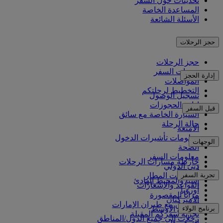
تحديثات حول السفر
المساعدة الخاصة
الأسئلة الشائعة
حجز الرحلات
حجز الرحلات
خدمات السفر
إدارة الحجز
المواصلات
التخطيط لرحلتكم
تسجيل الوصول
إدارة الحجوزات
قبل السفر
السيارة الخاصة مع سائق
حالة الرحلة
الأمتعة
معلومات تأشيرات الدخول
الوجهات
الصحة
معلومات السفر
خارطة مسارات الرحلات
دبي الدولي
أفريقيا
تجربة السفر
مواصلات المطار
آسيا والمحيط الهادئ
القواعد والإشعارات
أوروبا
مزايا المقصورة
الأميركتان
التسوق مع طيران الإمارات
برنامج الولاء
الشرق الأوسط
تجربة سفركم المقبلة
رحلات إلى جميع الدول/المناطق