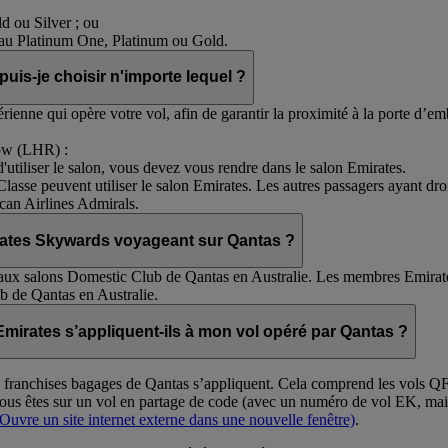
 ou Silver ; ou
eau Platinum One, Platinum ou Gold.
 puis-je choisir n'importe lequel ?
ienne qui opère votre vol, afin de garantir la proximité à la porte d’e
row (LHR) :
d'utiliser le salon, vous devez vous rendre dans le salon Emirates.
lasse peuvent utiliser le salon Emirates. Les autres passagers ayant droit
can Airlines Admirals.
rates Skywards voyageant sur Qantas ?
ux salons Domestic Club de Qantas en Australie. Les membres Emirat
b de Qantas en Australie.
mirates s’appliquent-ils à mon vol opéré par Qantas ?
s franchises bagages de Qantas s’appliquent. Cela comprend les vols QF 
 vous êtes sur un vol en partage de code (avec un numéro de vol EK, mai
(Ouvre un site internet externe dans une nouvelle fenêtre)
.