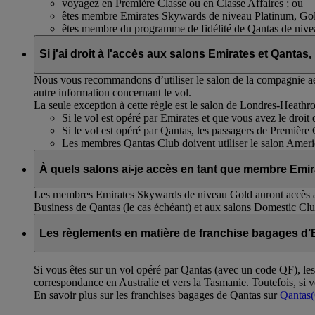
voyagez en Première Classe ou en Classe Affaires ; ou
êtes membre Emirates Skywards de niveau Platinum, Gold
êtes membre du programme de fidélité de Qantas de niv
Si j'ai droit à l'accès aux salons Emirates et Qantas,
Nous vous recommandons d’utiliser le salon de la compagnie aér
autre information concernant le vol.
La seule exception à cette règle est le salon de Londres-Heath
Si le vol est opéré par Emirates et que vous avez le droit 
Si le vol est opéré par Qantas, les passagers de Première C
Les membres Qantas Club doivent utiliser le salon Ameri
À quels salons ai-je accès en tant que membre Emi
Les membres Emirates Skywards de niveau Gold auront accès a
Business de Qantas (le cas échéant) et aux salons Domestic Clu
Les règlements en matière de franchise bagages d’E
Si vous êtes sur un vol opéré par Qantas (avec un code QF), le
correspondance en Australie et vers la Tasmanie. Toutefois, si
En savoir plus sur les franchises bagages de Qantas sur
Qantas