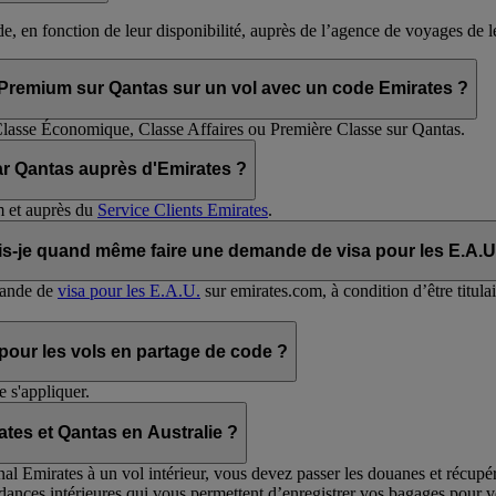
de, en fonction de leur disponibilité, auprès de l’agence de voyages de 
Premium sur Qantas sur un vol avec un code Emirates ?
Classe Économique, Classe Affaires ou Première Classe sur Qantas.
par Qantas auprès d'Emirates ?
m et auprès du
Service Clients Emirates
.
is-je quand même faire une demande de visa pour les E.A.U.
mande de
visa pour les E.A.U.
sur emirates.com, à condition d’être titulai
 pour les vols en partage de code ?
 s'appliquer.
es et Qantas en Australie ?
al Emirates à un vol intérieur, vous devez passer les douanes et récupér
ances intérieures qui vous permettent d’enregistrer vos bagages pour vot