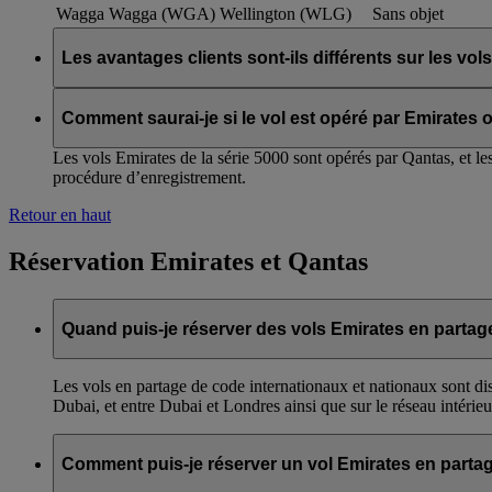
Wagga Wagga (WGA)
Wellington (WLG)
Sans objet
Les avantages clients sont-ils différents sur les vo
Les avantages et politiques existants d’Emirates concernent éga
fidélité. Nous continuons à travailler en collaboration avec Qa
Comment saurai-je si le vol est opéré par Emirates 
matière.
Les vols Emirates de la série 5000 sont opérés par Qantas, et l
procédure d’enregistrement.
Retour en haut
Réservation Emirates et Qantas
Quand puis-je réserver des vols Emirates en partag
Les vols en partage de code internationaux et nationaux sont disp
Dubai, et entre Dubai et Londres ainsi que sur le réseau intérieu
Comment puis-je réserver un vol Emirates en parta