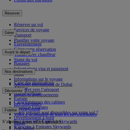
Réserver
Réserver un vol
Services de voyage
Gérer
Transport
Planifier votre voyage
Enregistrement
Gérer votre réservation
Avant le départ
Voiture avec chauffeur
Statut du vol
Bagages
Informations visa et passeport
Nos destinations
Santé
Informations sur le voyage
Carte des destinations
Aéroport international de Dubai
Afrique
Depuis et vers l’aéroport
Découvrez
Asie-Pacifique
Règles et avertissements
Europe
Caractéristiques des cabines
Les Amériques
Boutique Emirates
Moyen-Orient
Fidélité
Quels services sont disponibles sur votre vol ?
Volez à destination de tous les pays/territoires
Divertissement à bord
S’abonner à nos offres spéciales
Se connecter à Emirates Skywards
Repas
S’inscrire à Emirates Skywards
Nos salons