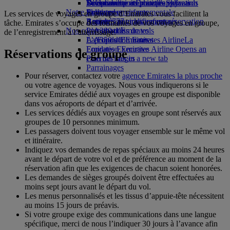
Boissons
Divertissements pour les enfants
La durabilité en pratique
Se connecter à Emirates Skywards
Téléphone portable et l'application
Notre flotte
Jouets pour enfants
Politique environnementale
Skywards+
Emirates
Les services de voyages en groupe d’Emirates vous facilitent la
Boeing 777
Activités pour les enfants
Rapports environnementaux
Annuler ou modifier une réservation
tâche. Emirates s’occupe des formalités de vos voyages en groupe,
Nos communautés
L’A380 d’Emirates
Perturbations de vols
de l’enregistrement à l’atterrissage.
L’A350 d’Emirates
La Fondation Emirates Airline
À propos d’Emirates
La
Emirates Executive
Fondation Emirates Airline Opens an
Réservations de groupe
Plan des sièges
external link in a new tab
Parrainages
Pour réserver, contactez votre
agence Emirates la plus proche
ou votre agence de voyages. Nous vous indiquerons si le
service Emirates dédié aux voyages en groupe est disponible
dans vos aéroports de départ et d’arrivée.
Les services dédiés aux voyages en groupe sont réservés aux
groupes de 10 personnes minimum.
Les passagers doivent tous voyager ensemble sur le même vol
et itinéraire.
Indiquez vos demandes de repas spéciaux au moins 24 heures
avant le départ de votre vol et de préférence au moment de la
réservation afin que les exigences de chacun soient honorées.
Les demandes de sièges groupés doivent être effectuées au
moins sept jours avant le départ du vol.
Les menus personnalisés et les tissus d’appuie-tête nécessitent
au moins 15 jours de préavis.
Si votre groupe exige des communications dans une langue
spécifique, merci de nous l’indiquer 30 jours à l’avance afin